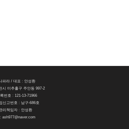
나파라 / 대표 : 안성환
천시 미추홀구 주안동 997-2
번호 : 121-13-71966
신고번호 : 남구-686호
리책임자 : 안성환
ash977@naver.com