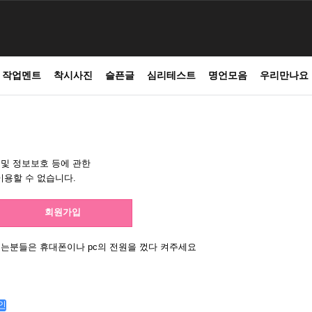
작업멘트
착시사진
슬픈글
심리테스트
명언모음
우리만나요
 및 정보보호 등에 관한
이용할 수 없습니다.
회원가입
시는분들은 휴대폰이나 pc의 전원을 껐다 켜주세요
인