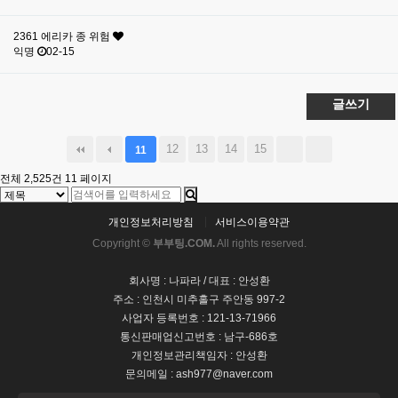
2361
에리카 종 위험
익명
02-15
글쓰기
12
13
14
15
11
전체 2,525건
11 페이지
개인정보처리방침
서비스이용약관
Copyright ©
부부팅.COM.
All rights reserved.
회사명 : 나파라 / 대표 : 안성환
주소 : 인천시 미추홀구 주안동 997-2
사업자 등록번호 : 121-13-71966
통신판매업신고번호 : 남구-686호
개인정보관리책임자 : 안성환
문의메일 : ash977@naver.com