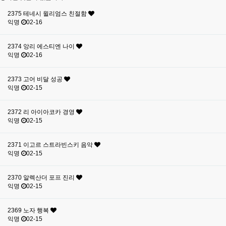
2375
테네시 윌리엄스 친절함
익명
02-16
2374
앙리 에스티엔 나이
익명
02-16
2373
고어 비달 성공
익명
02-15
2372
리 아이아코카 경영
익명
02-15
2371
이고르 스트라빈스키 음악
익명
02-15
2370
알렉산더 포프 진리
익명
02-15
2369
노자 행복
익명
02-15