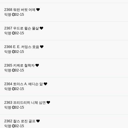
2368
워런 버핏 어제
익명
02-15
2367
우드로 윌슨 물살
익명
02-15
2366
E. E. 커밍스 웃음
익명
02-15
2365
키케로 철학자
익명
02-15
2364
토마스 A. 에디슨 앎
익명
02-15
2363
프리드리히 니체 심연
익명
02-15
2362
찰스 로진 골프
익명
02-15