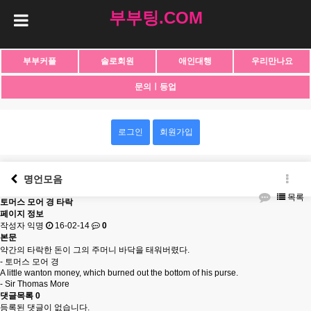
부부팅.COM
부부커플
솔로회원
애인대행
우리만나요
문의ㅣ등업
로그인
회원가입
명언모음
목록
토머스 모어 경 타락
페이지 정보
작성자 익명
16-02-14
0
본문
약간의 타락한 돈이 그의 주머니 바닥을 태워버렸다.
- 토머스 모어 경
A little wanton money, which burned out the bottom of his purse.
- Sir Thomas More
댓글목록
0
등록된 댓글이 없습니다.