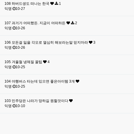
108
하버드생도 떠나는 한국
1
익명
10-27
107
과거가 어떠했든. 지금이 어떠하든
2
익명
10-26
106
모든걸 잃을 각오로 열심히 해보라는말 믿지마라
3
익명
10-26
105
겨울철 냉체질 꿀팁
4
익명
10-25
104
야행버스 타는데 있으면 좋은아이템 3개
익명
10-25
103
민주당은 나라가 망하길 원할것이다
익명
10-10