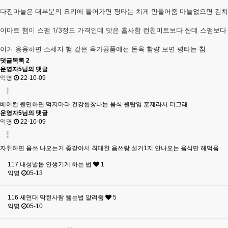
다진마늘은 대부분의 요리에 들어가면 평타는 치게 만들어줌 마늘없으면 김치
이마트 햄이 스팸 1/3정도 가격인데 맛은 흡사함 런천미트보다 싼데 스팸보다
이거 응용하면 소세지 햄 같은 육가공품에선 돈육 함량 보면 평타는 침
댓글목록
2
운영자5님의 댓글
익명
22-10-09
베이컨 웬만하면 먹지마라 건강씹창나는 음식 원탑임 훈제라서 더그래
운영자5님의 댓글
익명
22-10-09
자취하면 음쓰 나오는거 좆같아서 최대한 음쓰랑 설거1지 안나오는 음식만 해먹음
117
내성발톱 안생기게 하는 법
1
익명
05-13
116
세면대 막힌사람 뚫는법 알려줌
5
익명
05-10