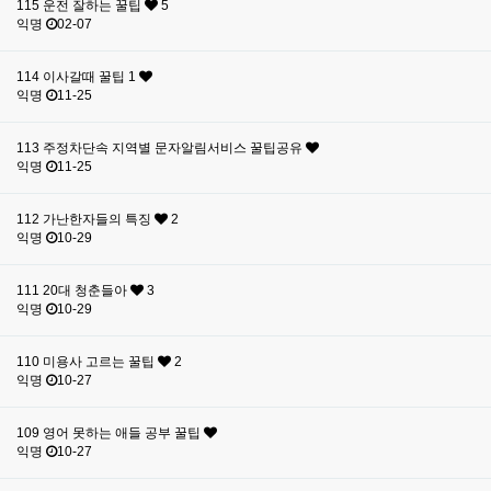
115
운전 잘하는 꿀팁
5
익명
02-07
114
이사갈때 꿀팁 1
익명
11-25
113
주정차단속 지역별 문자알림서비스 꿀팁공유
익명
11-25
112
가난한자들의 특징
2
익명
10-29
111
20대 청춘들아
3
익명
10-29
110
미용사 고르는 꿀팁
2
익명
10-27
109
영어 못하는 애들 공부 꿀팁
익명
10-27