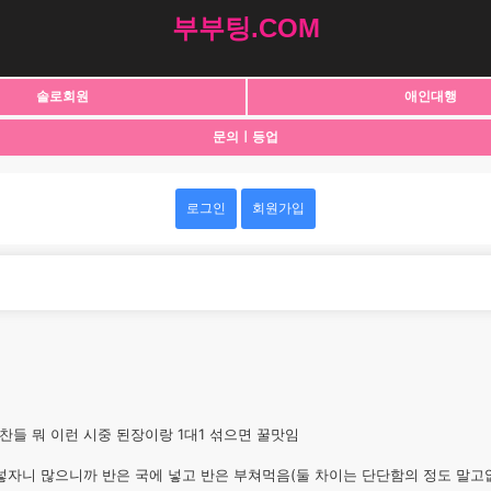
부부팅.COM
솔로회원
애인대행
문의ㅣ등업
로그인
회원가입
찬들 뭐 이런 시중 된장이랑 1대1 섞으면 꿀맛임
 넣자니 많으니까 반은 국에 넣고 반은 부쳐먹음(둘 차이는 단단함의 정도 말고