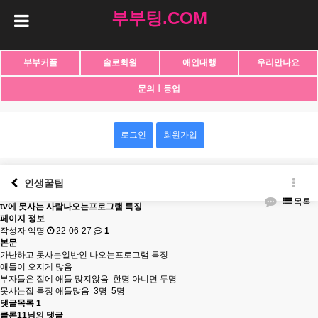
부부팅.COM
부부커플
솔로회원
애인대행
우리만나요
문의ㅣ등업
로그인
회원가입
인생꿀팁
목록
tv에 못사는 사람나오는프로그램 특징
페이지 정보
작성자 익명
22-06-27
1
본문
가난하고 못사는일반인 나오는프로그램 특징
애들이 오지게 많음
부자들은 집에 애들 많지않음 한명 아니면 두명
못사는집 특징 애들많음 3명 5명
댓글목록
1
클론11님의 댓글