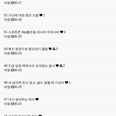
익명
06-27
52
가난에 대한 명언 모음
1
익명
06-26
51
스위트콘 3kg통조림 꼭사라 두번사라
4
익명
06-25
50
휴지 한장으로 똥꼬닦기 꿀팁
5
익명
06-25
49
지금 당장 해먹어도 손색없는 음식
2
익명
06-25
48
내 생각에 돈도 없고, 쌀도 없을 때 가성비
1
익명
06-25
47
내가 생각하는 제사
익명
06-25