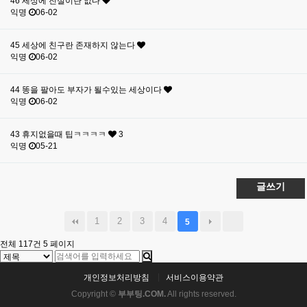
46
세상에 진실이란 없다
익명
06-02
45
세상에 친구란 존재하지 않는다
익명
06-02
44
똥을 팔아도 부자가 될수있는 세상이다
익명
06-02
43
휴지없을때 팁ㅋㅋㅋㅋ
3
익명
05-21
글쓰기
1
2
3
4
5
전체 117건
5 페이지
개인정보처리방침
서비스이용약관
Copyright ©
부부팅.COM.
All rights reserved.