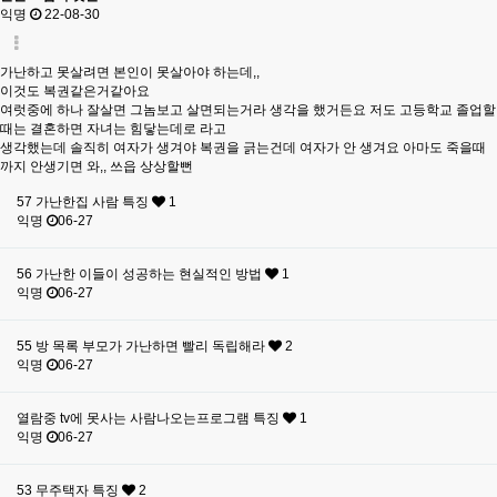
익명
22-08-30
가난하고 못살려면 본인이 못살아야 하는데,,
이것도 복권같은거같아요
여럿중에 하나 잘살면 그놈보고 살면되는거라 생각을 했거든요 저도 고등학교 졸업할
때는 결혼하면 자녀는 힘닿는데로 라고
생각했는데 솔직히 여자가 생겨야 복권을 긁는건데 여자가 안 생겨요 아마도 죽을때
까지 안생기면 와,, 쓰읍 상상할뻔
57
가난한집 사람 특징
1
익명
06-27
56
가난한 이들이 성공하는 현실적인 방법
1
익명
06-27
55
방 목록 부모가 가난하면 빨리 독립해라
2
익명
06-27
열람중
tv에 못사는 사람나오는프로그램 특징
1
익명
06-27
53
무주택자 특징
2