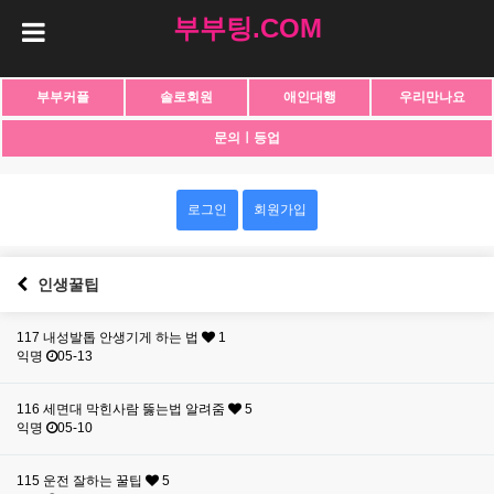
부부팅.COM
부부커플
솔로회원
애인대행
우리만나요
문의ㅣ등업
로그인
회원가입
인생꿀팁
117
내성발톱 안생기게 하는 법
1
익명
05-13
116
세면대 막힌사람 뚫는법 알려줌
5
익명
05-10
115
운전 잘하는 꿀팁
5