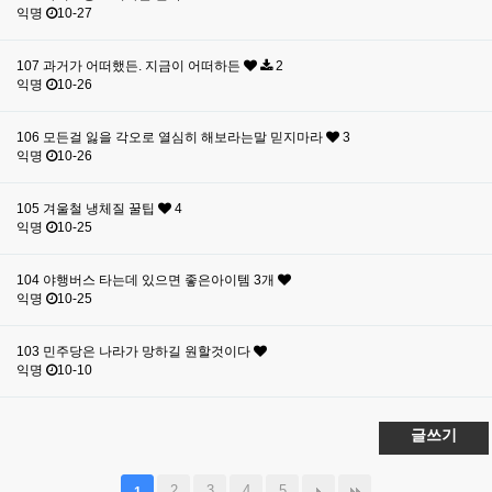
익명
10-27
107
과거가 어떠했든. 지금이 어떠하든
2
익명
10-26
106
모든걸 잃을 각오로 열심히 해보라는말 믿지마라
3
익명
10-26
105
겨울철 냉체질 꿀팁
4
익명
10-25
104
야행버스 타는데 있으면 좋은아이템 3개
익명
10-25
103
민주당은 나라가 망하길 원할것이다
익명
10-10
글쓰기
2
3
4
5