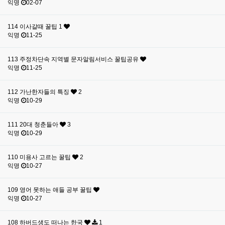
익명
02-07
114
이사갈때 꿀팁 1
익명
11-25
113
주정차단속 지역별 문자알림서비스 꿀팁공유
익명
11-25
112
가난한자들의 특징
2
익명
10-29
111
20대 청춘들아
3
익명
10-29
110
미용사 고르는 꿀팁
2
익명
10-27
109
영어 못하는 애들 공부 꿀팁
익명
10-27
108
하버드생도 떠나는 한국
1